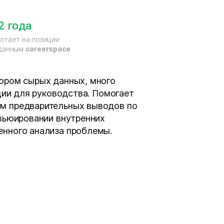
2 года
отает на позиции
 данным
careerspace
бором сырых данных, много
ации для руководства. Помогает
м предварительных выводов по
рвьюировании внутренних
енного анализа проблемы.