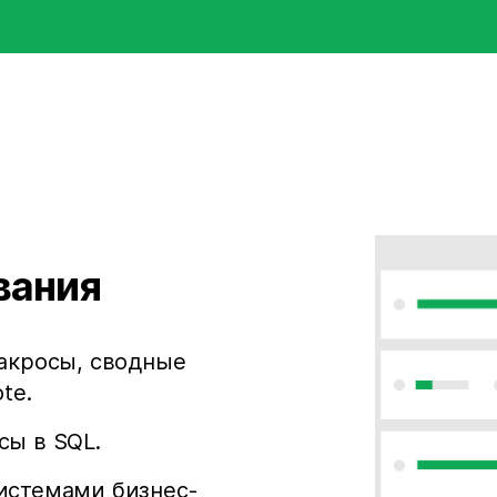
вания
макросы, сводные
te.
сы в SQL.
истемами бизнес-