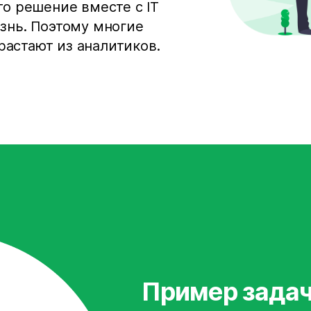
то решение вместе с IT
знь. Поэтому многие
астают из аналитиков.
Пример зада