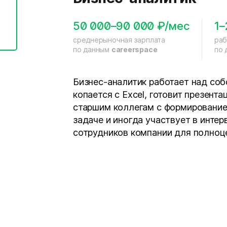
50 000–90 000 ₽/мес
1–
среднерыночная зарплата
раб
по данным
careerspace
по
Бизнес-аналитик работает над со
копается с Excel, готовит презент
старшим коллегам с формирование
задаче и иногда участвует в инте
сотрудников компании для полноц